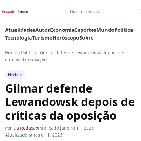
Atualidades
Autos
Economia
Esportes
Mundo
Politica
Tecnologia
Turismo
Horóscopo
Sobre
Home
›
Politica
›
Gilmar defende Lewandowsk depois de
críticas da oposição
Notícia
Gilmar defende
Lewandowsk depois de
críticas da oposição
Por
Da Redacao
Publicado
janeiro 11, 2026
Atualizado
janeiro 11, 2026