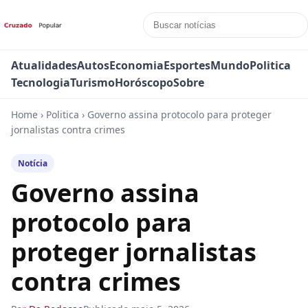
Atualidades
Autos
Economia
Esportes
Mundo
Politica
Tecnologia
Turismo
Horóscopo
Sobre
Home
›
Politica
›
Governo assina protocolo para proteger
jornalistas contra crimes
Notícia
Governo assina
protocolo para
proteger jornalistas
contra crimes