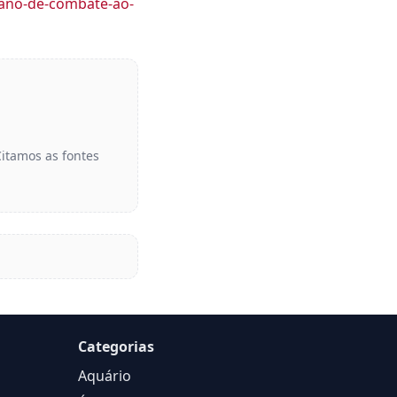
plano-de-combate-ao-
Citamos as fontes
Categorias
Aquário