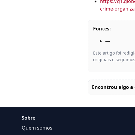
https://g1.glo
crime-organiza
Fontes:
—
Este artigo foi redi
originais e seguimos
Encontrou algo a 
Sobre
Quem somos