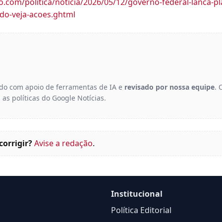
bo.com/politica/noticia/2026/05/12/governo-federal-lanca-
do-veja-acoes.ghtml
gido com apoio de ferramentas de IA e
revisado por nossa equipe
. 
 as políticas do Google Notícias.
corrigir?
Avise a redação
.
Institucional
Política Editorial