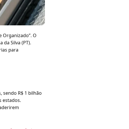
me Organizado”. O
 da Silva (PT).
rias para
, sendo R$ 1 bilhão
s estados.
aderirem