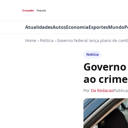
Atualidades
Autos
Economia
Esportes
Mundo
P
Home
›
Politica
›
Governo federal lança plano de comb
Notícia
Governo 
ao crime
Por
Da Redacao
Public