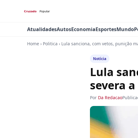
Atualidades
Autos
Economia
Esportes
Mundo
P
Home
›
Politica
›
Lula sanciona, com vetos, punição m
Notícia
Lula san
severa a
Por
Da Redacao
Public