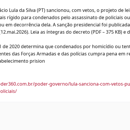
ácio Lula da Silva (PT) sancionou, com vetos, o projeto de le
ais rígido para condenados pelo assassinato de policiais ou
ou em decorrência dela. A sanção presidencial foi publicada 
(12.mai.2026). Leia as íntegras do decreto (PDF – 375 KB) e 
391 de 2020 determina que condenados por homicídio ou tent
entes das Forças Armadas e das polícias cumpra pena em re
abelecimento prision
der360.com.br/poder-governo/lula-sanciona-com-vetos-pu
liciais/