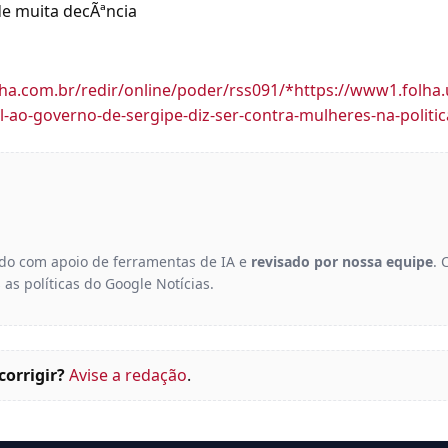
de muita decÃªncia
folha.com.br/redir/online/poder/rss091/*https://www1.folha
l-ao-governo-de-sergipe-diz-ser-contra-mulheres-na-politic
gido com apoio de ferramentas de IA e
revisado por nossa equipe
. 
 as políticas do Google Notícias.
corrigir?
Avise a redação
.