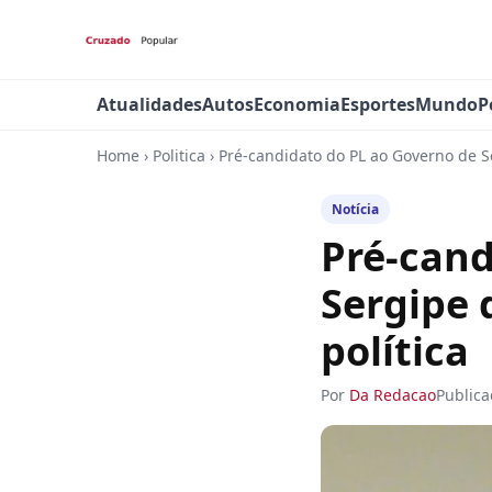
Atualidades
Autos
Economia
Esportes
Mundo
P
Home
›
Politica
›
Pré-candidato do PL ao Governo de Se
Notícia
Pré-cand
Sergipe 
política
Por
Da Redacao
Public