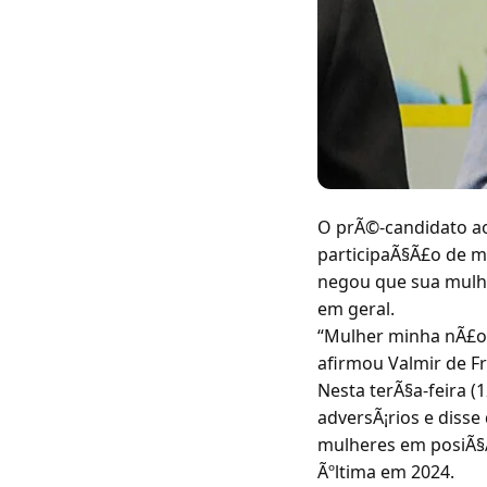
O prÃ©-candidato ao
participaÃ§Ã£o de mu
negou que sua mulhe
em geral.
“Mulher minha nÃ£o 
afirmou Valmir de Fr
Nesta terÃ§a-feira (
adversÃ¡rios e disse
mulheres em posiÃ§Ãµ
Ãºltima em 2024.