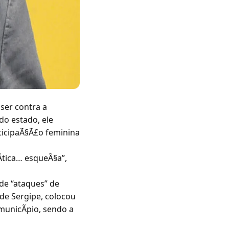
ser contra a
do estado, ele
ticipaÃ§Ã£o feminina
Ãtica… esqueÃ§a”,
 de “ataques” de
 de Sergipe, colocou
 municÃpio, sendo a