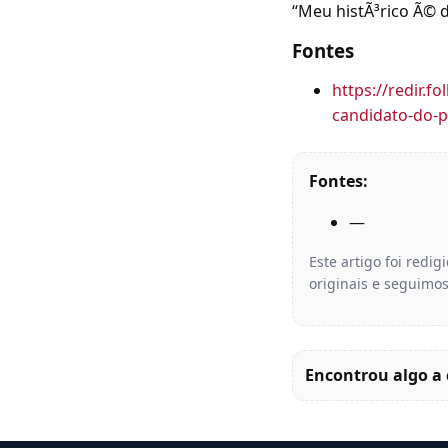
“Meu histÃ³rico Ã© 
Fontes
https://redir.
candidato-do-p
Fontes:
—
Este artigo foi redi
originais e seguimos
Encontrou algo a 