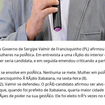
 Governo de Sergipe Valmir de Francisquinho (PL) afirmou 
lheres na polÃtica. Em entrevista a uma rÃ¡dio do interior 
r seria candidata, e em seguida emendou criticando a par
se envolve em polÃtica. Nenhuma se mete. Mulher em pol
ancisquinho Ã RÃ¡dio Itabaiana, na sexta-feira (8).
12), Valmir se defendeu. O prÃ©-candidato afirmou ser alvo
 que, quando foi prefeito de Itabaiana, quarta maior cidade
es de poder na sua gestÃ£o. Ele foi eleito trÃªs vezes no