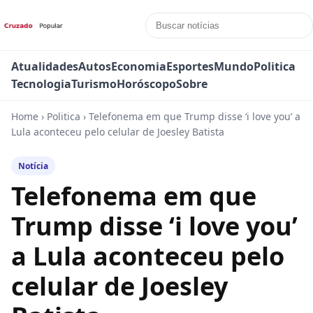
Atualidades
Autos
Economia
Esportes
Mundo
Politica
Tecnologia
Turismo
Horóscopo
Sobre
Home
›
Politica
›
Telefonema em que Trump disse ‘i love you’ a
Lula aconteceu pelo celular de Joesley Batista
Notícia
Telefonema em que
Trump disse ‘i love you’
a Lula aconteceu pelo
celular de Joesley