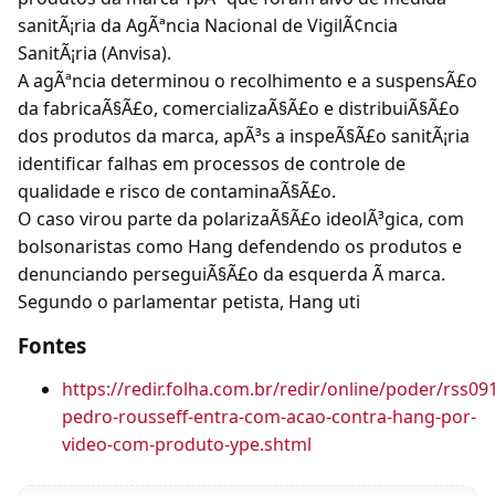
sanitÃ¡ria da AgÃªncia Nacional de VigilÃ¢ncia
SanitÃ¡ria (Anvisa).
A agÃªncia determinou o recolhimento e a suspensÃ£o
da fabricaÃ§Ã£o, comercializaÃ§Ã£o e distribuiÃ§Ã£o
dos produtos da marca, apÃ³s a inspeÃ§Ã£o sanitÃ¡ria
identificar falhas em processos de controle de
qualidade e risco de contaminaÃ§Ã£o.
O caso virou parte da polarizaÃ§Ã£o ideolÃ³gica, com
bolsonaristas como Hang defendendo os produtos e
denunciando perseguiÃ§Ã£o da esquerda Ã marca.
Segundo o parlamentar petista, Hang uti
Fontes
https://redir.folha.com.br/redir/online/poder/rss0
pedro-rousseff-entra-com-acao-contra-hang-por-
video-com-produto-ype.shtml