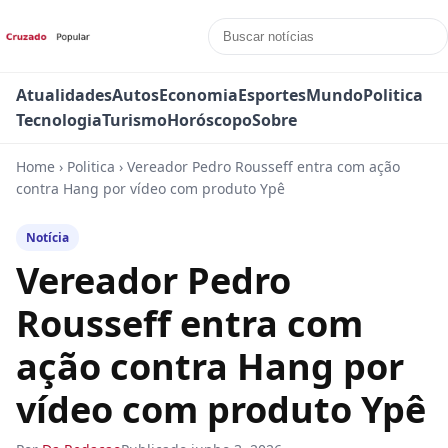
Atualidades
Autos
Economia
Esportes
Mundo
Politica
Tecnologia
Turismo
Horóscopo
Sobre
Home
›
Politica
›
Vereador Pedro Rousseff entra com ação
contra Hang por vídeo com produto Ypê
Notícia
Vereador Pedro
Rousseff entra com
ação contra Hang por
vídeo com produto Ypê