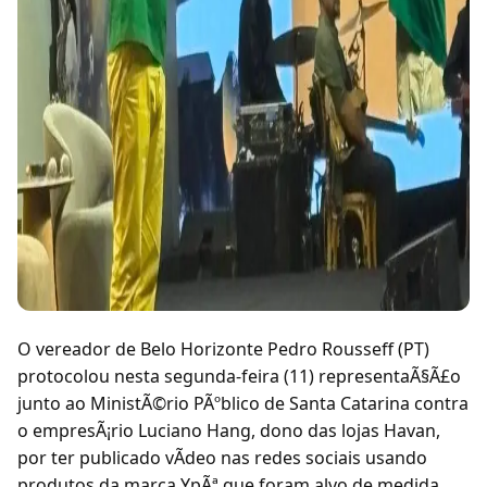
O vereador de Belo Horizonte Pedro Rousseff (PT)
protocolou nesta segunda-feira (11) representaÃ§Ã£o
junto ao MinistÃ©rio PÃºblico de Santa Catarina contra
o empresÃ¡rio Luciano Hang, dono das lojas Havan,
por ter publicado vÃdeo nas redes sociais usando
produtos da marca YpÃª que foram alvo de medida