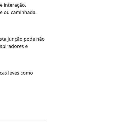
e interação.
ue ou caminhada.
Esta junção pode não
nspiradores e
icas leves como