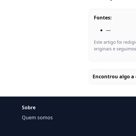
Fontes:
—
Este artigo foi redi
originais e seguimos
Encontrou algo a 
Sobre
Quem somos