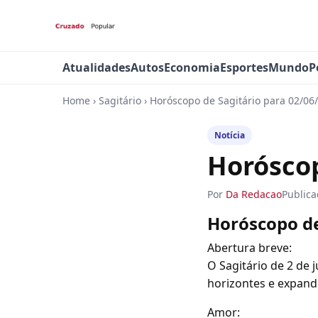
Atualidades
Autos
Economia
Esportes
Mundo
P
Home
›
Sagitário
›
Horóscopo de Sagitário para 02/06
Notícia
Horóscop
Por
Da Redacao
Public
Horóscopo de
Abertura breve:
O Sagitário de 2 de 
horizontes e expand
Amor: