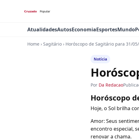
Atualidades
Autos
Economia
Esportes
Mundo
P
Home
›
Sagitário
›
Horóscopo de Sagitário para 31/05
Notícia
Horóscop
Por
Da Redacao
Public
Horóscopo de
Hoje, o Sol brilha 
Amor: Seus sentimen
encontro especial, 
renovar a chama.