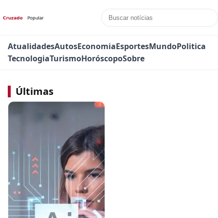
Atualidades
Autos
Economia
Esportes
Mundo
Politica
Tecnologia
Turismo
Horóscopo
Sobre
Últimas