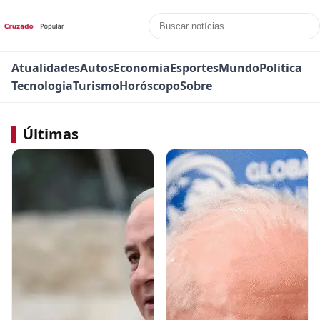
Atualidades
Autos
Economia
Esportes
Mundo
Politica
Tecnologia
Turismo
Horóscopo
Sobre
Últimas