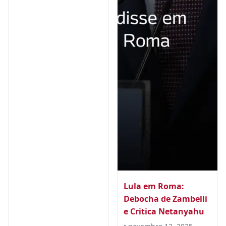
Lula em Roma:
Debocha de Zambelli
e Critica Netanyahu