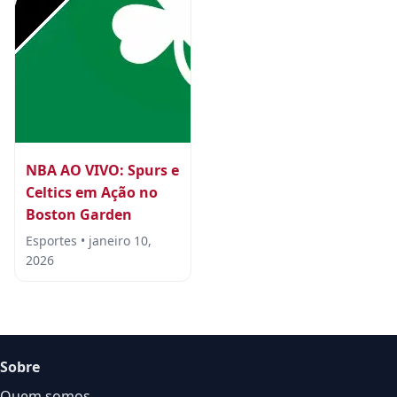
NBA AO VIVO: Spurs e
Celtics em Ação no
Boston Garden
Esportes • janeiro 10,
2026
Sobre
Quem somos