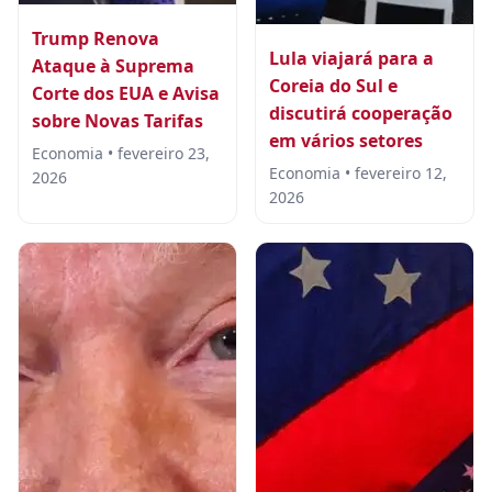
Trump Renova
Lula viajará para a
Ataque à Suprema
Coreia do Sul e
Corte dos EUA e Avisa
discutirá cooperação
sobre Novas Tarifas
em vários setores
Economia • fevereiro 23,
Economia • fevereiro 12,
2026
2026