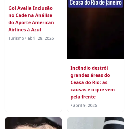
Gol Avalia Inclusão
no Cade na Análise
do Aporte American
Airlines à Azul
Turismo • abril 28, 2026
Incêndio destrói
grandes áreas do
Ceasa do Rio: as
causas e o que vem
pela frente
• abril 9, 2026