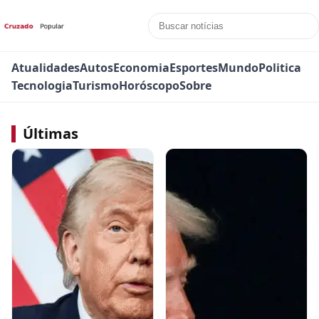
Atualidades
Autos
Economia
Esportes
Mundo
Politica
Tecnologia
Turismo
Horóscopo
Sobre
Últimas