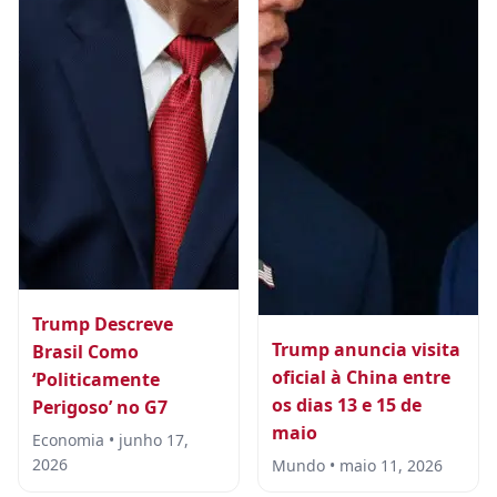
Trump Descreve
Trump anuncia visita
Brasil Como
oficial à China entre
‘Politicamente
os dias 13 e 15 de
Perigoso’ no G7
maio
Economia • junho 17,
2026
Mundo • maio 11, 2026