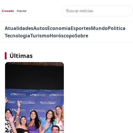
Atualidades
Autos
Economia
Esportes
Mundo
Politica
Tecnologia
Turismo
Horóscopo
Sobre
Últimas