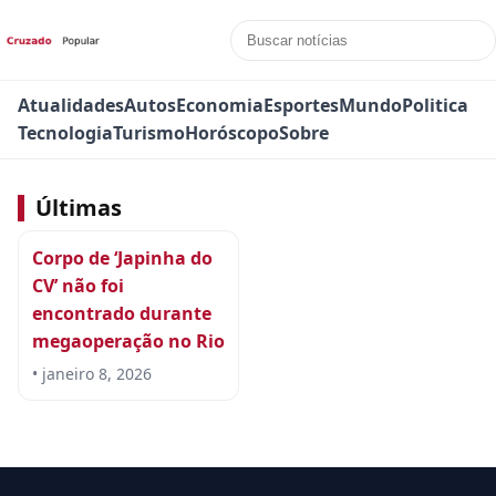
Atualidades
Autos
Economia
Esportes
Mundo
Politica
Tecnologia
Turismo
Horóscopo
Sobre
Últimas
Corpo de ‘Japinha do
CV’ não foi
encontrado durante
megaoperação no Rio
• janeiro 8, 2026