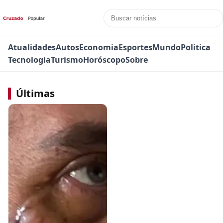
Atualidades
Autos
Economia
Esportes
Mundo
Politica
Tecnologia
Turismo
Horóscopo
Sobre
Últimas