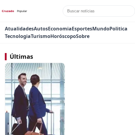
Atualidades
Autos
Economia
Esportes
Mundo
Politica
Tecnologia
Turismo
Horóscopo
Sobre
Últimas