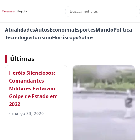
Atualidades
Autos
Economia
Esportes
Mundo
Politica
Tecnologia
Turismo
Horóscopo
Sobre
Últimas
Heróis Silenciosos:
Comandantes
Militares Evitaram
Golpe de Estado em
2022
• março 23, 2026