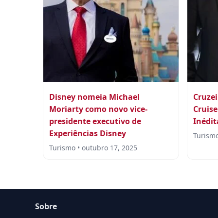
Disney nomeia Michael
Cruzei
Moriarty como novo vice-
Cruise
presidente executivo de
Inédit
Experiências Disney
Turismo
Turismo • outubro 17, 2025
Sobre