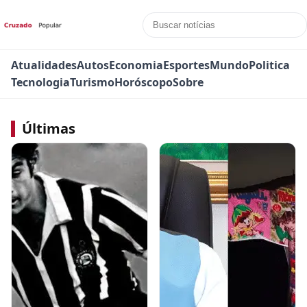
Atualidades
Autos
Economia
Esportes
Mundo
Politica
Tecnologia
Turismo
Horóscopo
Sobre
Últimas