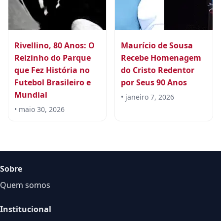
Rivellino, 80 Anos: O
Maurício de Sousa
Reizinho do Parque
Recebe Homenagem
que Fez História no
do Cristo Redentor
Futebol Brasileiro e
por Seus 90 Anos
Mundial
• janeiro 7, 2026
• maio 30, 2026
Sobre
Quem somos
Institucional