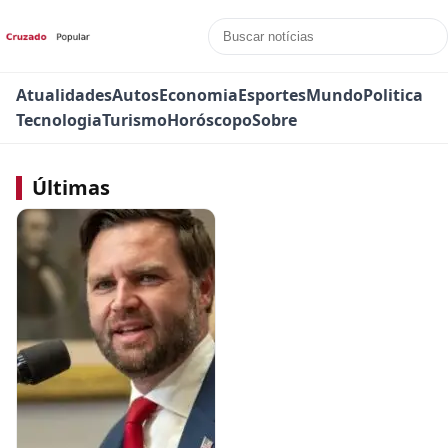
Atualidades
Autos
Economia
Esportes
Mundo
Politica
Tecnologia
Turismo
Horóscopo
Sobre
Últimas