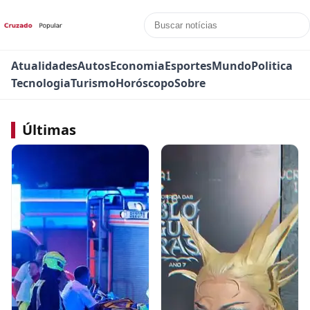
Atualidades
Autos
Economia
Esportes
Mundo
Politica
Tecnologia
Turismo
Horóscopo
Sobre
Últimas