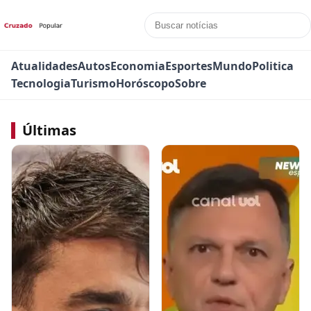
Atualidades
Autos
Economia
Esportes
Mundo
Politica
Tecnologia
Turismo
Horóscopo
Sobre
Últimas