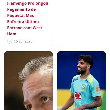
Flamengo Prolongou
Pagamento de
Paquetá, Mas
Enfrenta Último
Entrave com West
Ham
• julho 25, 2026