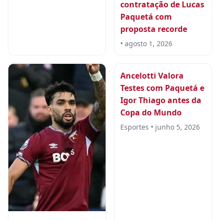
contratação de Lucas
Paquetá com
proposta recorde
• agosto 1, 2026
Ancelotti Valora
Testes com Paquetá e
Igor Thiago antes da
Copa do Mundo
Esportes • junho 5, 2026