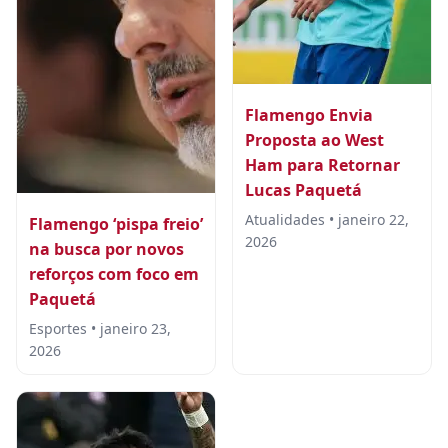
Flamengo Envia
Proposta ao West
Ham para Retornar
Lucas Paquetá
Atualidades • janeiro 22,
Flamengo ‘pispa freio’
2026
na busca por novos
reforços com foco em
Paquetá
Esportes • janeiro 23,
2026