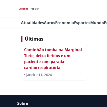
Atualidades
Autos
Economia
Esportes
Mundo
P
Últimas
Caminhão tomba na Marginal
Tiete, deixa feridos e um
paciente com parada
cardiorrespiratória
• janeiro 11, 2026
Sobre