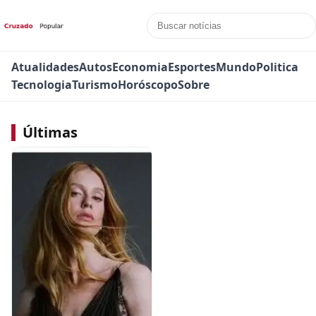
Atualidades
Autos
Economia
Esportes
Mundo
Politica
Tecnologia
Turismo
Horóscopo
Sobre
Últimas