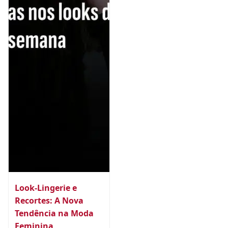
Look-Lingerie e
Recortes: A Nova
Tendência na Moda
Feminina