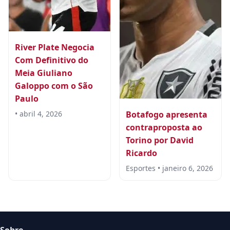
River Plate Negocia
Com Definitivo do
Meia Giuliano
Galoppo com o São
Paulo
• abril 4, 2026
Botafogo apresenta
contraproposta ao
Torino por David
Ricardo
Esportes • janeiro 6, 2026