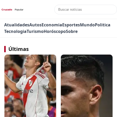
Atualidades
Autos
Economia
Esportes
Mundo
Politica
Tecnologia
Turismo
Horóscopo
Sobre
Últimas