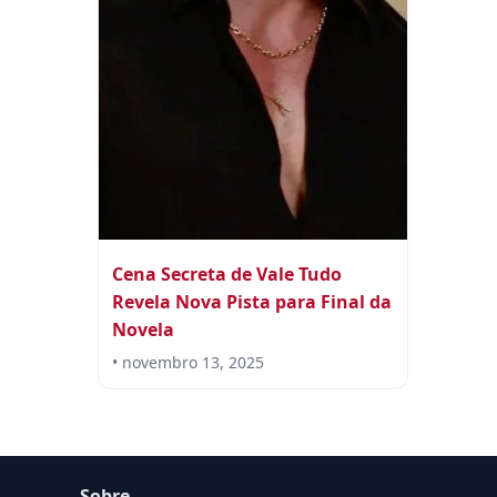
Cena Secreta de Vale Tudo
Revela Nova Pista para Final da
Novela
• novembro 13, 2025
Sobre