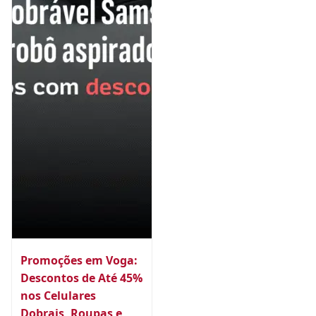
Promoções em Voga:
Descontos de Até 45%
nos Celulares
Dobrais, Roupas e