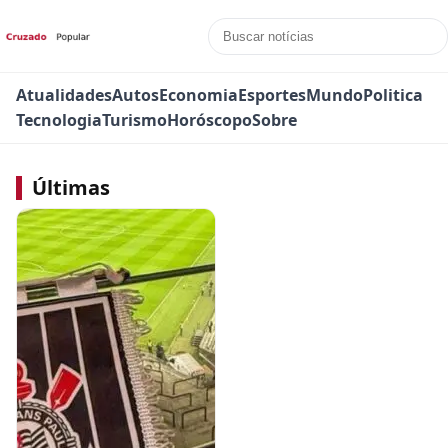
Atualidades
Autos
Economia
Esportes
Mundo
Politica
Tecnologia
Turismo
Horóscopo
Sobre
Últimas