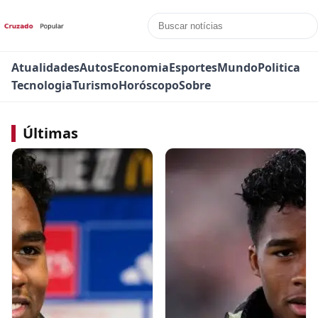
Atualidades
Autos
Economia
Esportes
Mundo
Politica
Tecnologia
Turismo
Horóscopo
Sobre
Últimas