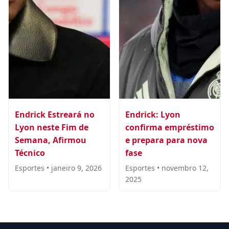
Endrick Estreará no
Endrick: Lyon
Lyon neste Fim de
confirma empréstimo
Semana, Afirmou
e prepara para nova
Técnico
fase
Esportes • janeiro 9, 2026
Esportes • novembro 12,
2025