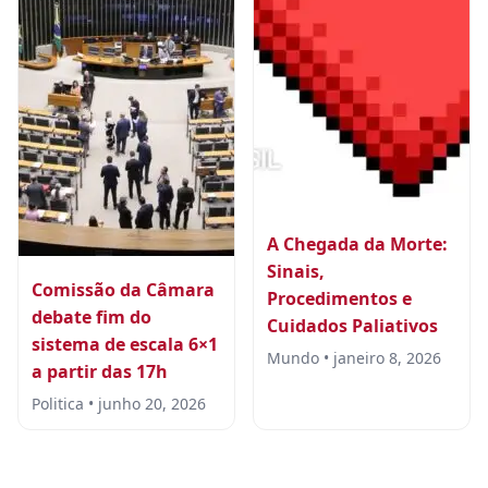
A Chegada da Morte:
Sinais,
Comissão da Câmara
Procedimentos e
debate fim do
Cuidados Paliativos
sistema de escala 6×1
Mundo • janeiro 8, 2026
a partir das 17h
Politica • junho 20, 2026