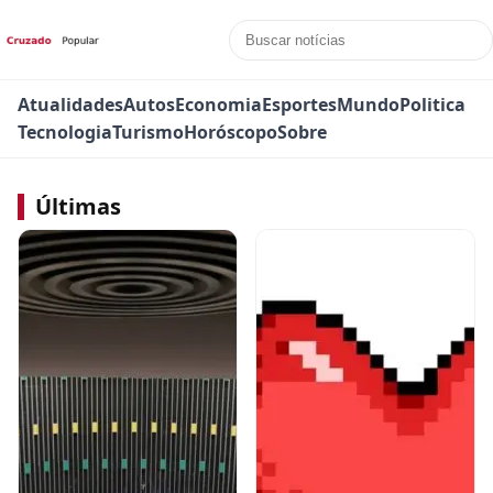
Atualidades
Autos
Economia
Esportes
Mundo
Politica
Tecnologia
Turismo
Horóscopo
Sobre
Últimas