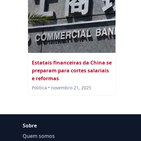
Estatais financeiras da China se
preparam para cortes salariais
e reformas
Politica • novembro 21, 2025
Sobre
Quem somos