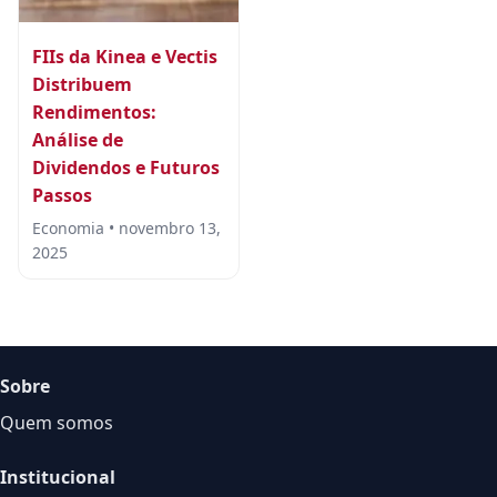
FIIs da Kinea e Vectis
Distribuem
Rendimentos:
Análise de
Dividendos e Futuros
Passos
Economia • novembro 13,
2025
Sobre
Quem somos
Institucional