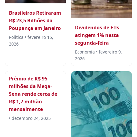
Brasileiros Retiraram
R$ 23,5 Bilhões da
Dividendos de FIIs
Poupança em Janeiro
atingem 1% nesta
Politica • fevereiro 15,
segunda-feira
2026
Economia • fevereiro 9,
2026
Prêmio de R$ 95
milhões da Mega-
Sena rende cerca de
R$ 1,7 milhão
mensalmente
• dezembro 24, 2025