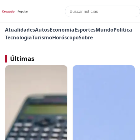
Atualidades
Autos
Economia
Esportes
Mundo
Politica
Tecnologia
Turismo
Horóscopo
Sobre
Últimas