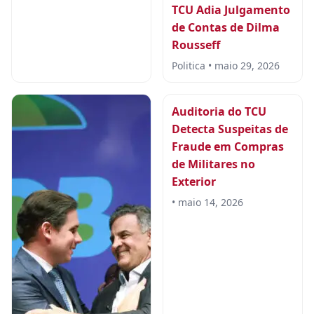
TCU Adia Julgamento
de Contas de Dilma
Rousseff
Politica • maio 29, 2026
Auditoria do TCU
Detecta Suspeitas de
Fraude em Compras
de Militares no
Exterior
• maio 14, 2026