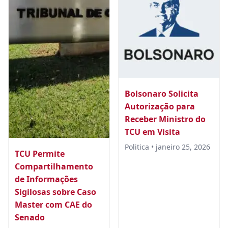
Bolsonaro Solicita
Autorização para
Receber Ministro do
TCU em Visita
Politica • janeiro 25, 2026
TCU Permite
Compartilhamento
de Informações
Sigilosas sobre Caso
Master com CAE do
Senado