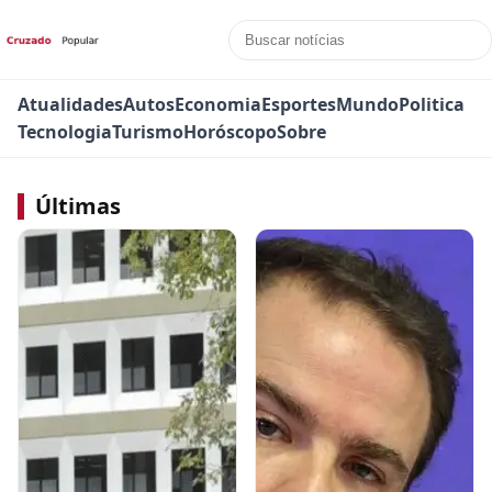
Atualidades
Autos
Economia
Esportes
Mundo
Politica
Tecnologia
Turismo
Horóscopo
Sobre
Últimas