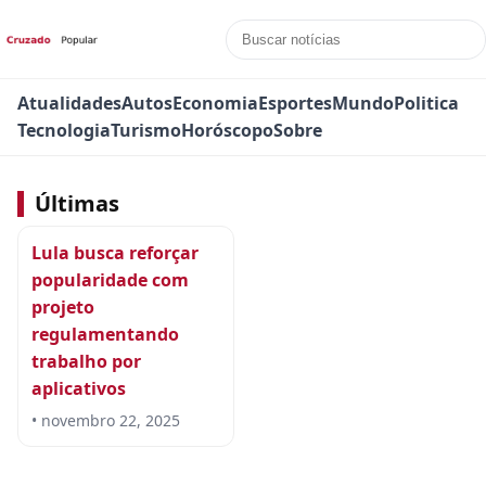
Atualidades
Autos
Economia
Esportes
Mundo
Politica
Tecnologia
Turismo
Horóscopo
Sobre
Últimas
Lula busca reforçar
popularidade com
projeto
regulamentando
trabalho por
aplicativos
• novembro 22, 2025