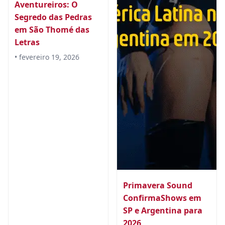
Aventureiros: O
Segredo das Pedras
em São Thomé das
Letras
• fevereiro 19, 2026
Primavera Sound
ConfirmaShows em
SP e Argentina para
2026