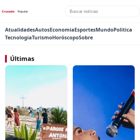
Atualidades
Autos
Economia
Esportes
Mundo
Politica
Tecnologia
Turismo
Horóscopo
Sobre
Últimas