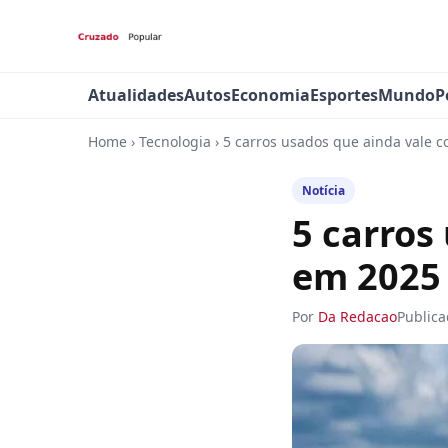
Atualidades
Autos
Economia
Esportes
Mundo
P
Home
›
Tecnologia
›
5 carros usados que ainda vale 
Notícia
5 carros
em 2025
Por
Da Redacao
Public