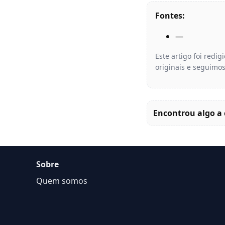
Fontes:
—
Este artigo foi redi
originais e seguimos
Encontrou algo a 
Sobre
Quem somos