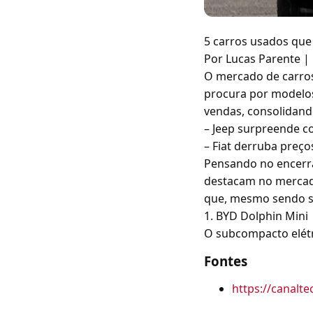
5 carros usados que
Por Lucas Parente |
O mercado de carros
procura por modelos
vendas, consolidand
– Jeep surpreende 
– Fiat derruba preç
Pensando no encerra
destacam no mercado
que, mesmo sendo s
1. BYD Dolphin Mini
O subcompacto elétr
Fontes
https://canalt