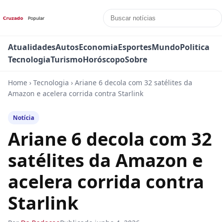
Atualidades
Autos
Economia
Esportes
Mundo
Politica
Tecnologia
Turismo
Horóscopo
Sobre
Home
›
Tecnologia
›
Ariane 6 decola com 32 satélites da
Amazon e acelera corrida contra Starlink
Notícia
Ariane 6 decola com 32
satélites da Amazon e
acelera corrida contra
Starlink