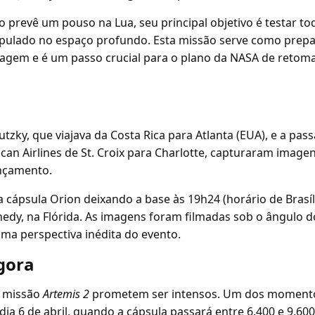
 prevê um pouso na Lua, seu principal objetivo é testar to
pulado no espaço profundo. Esta missão serve como prepa
sagem e é um passo crucial para o plano da NASA de retoma
tzky, que viajava da Costa Rica para Atlanta (EUA), e a pass
n Airlines de St. Croix para Charlotte, capturaram imagen
nçamento.
cápsula Orion deixando a base às 19h24 (horário de Brasíl
nedy, na Flórida. As imagens foram filmadas sob o ângulo d
ma perspectiva inédita do evento.
gora
a missão
Artemis 2
prometem ser intensos. Um dos momento
 dia 6 de abril, quando a cápsula passará entre 6.400 e 9.6