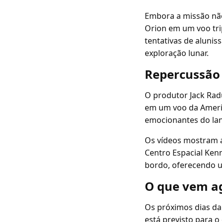
Embora a missão não
Orion em um voo tri
tentativas de alunis
exploração lunar.
Repercussão
O produtor Jack Radu
em um voo da America
emocionantes do la
Os vídeos mostram a 
Centro Espacial Ken
bordo, oferecendo u
O que vem a
Os próximos dias d
está previsto para o