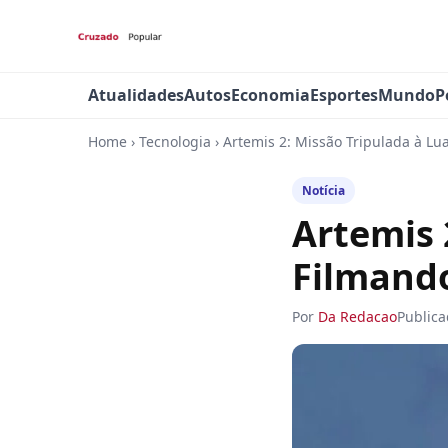
Atualidades
Autos
Economia
Esportes
Mundo
P
Home
›
Tecnologia
›
Artemis 2: Missão Tripulada à Lu
Notícia
Artemis 
Filmando
Por
Da Redacao
Public