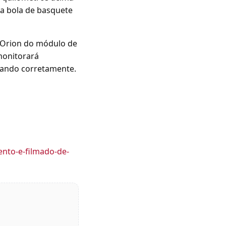
ma bola de basquete
a Orion do módulo de
monitorará
nando corretamente.
ento-e-filmado-de-