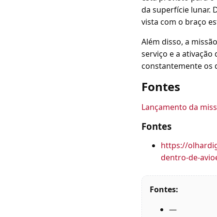
da superfície lunar.
vista com o braço es
Além disso, a missão
serviço e a ativaçã
constantemente os d
Fontes
Lançamento da missã
Fontes
https://olhard
dentro-de-avio
Fontes:
—