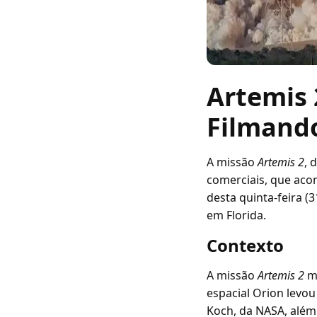
Artemis 
Filmando
A missão
Artemis 2
, 
comerciais, que ac
desta quinta-feira (
em Florida.
Contexto
A missão
Artemis 2
ma
espacial Orion levo
Koch, da NASA, além