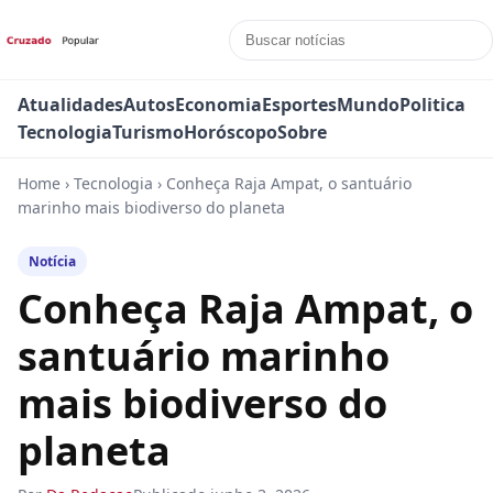
Atualidades
Autos
Economia
Esportes
Mundo
Politica
Tecnologia
Turismo
Horóscopo
Sobre
Home
›
Tecnologia
›
Conheça Raja Ampat, o santuário
marinho mais biodiverso do planeta
Notícia
Conheça Raja Ampat, o
santuário marinho
mais biodiverso do
planeta