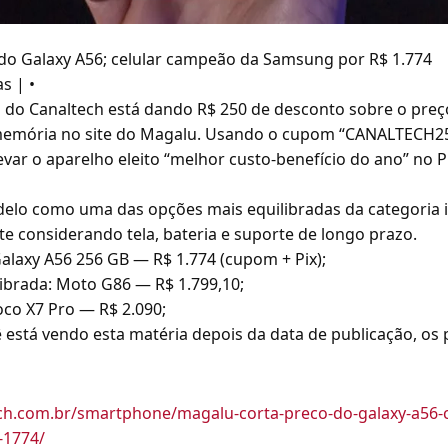
do Galaxy A56; celular campeão da Samsung por R$ 1.774
s | •
do Canaltech está dando R$ 250 de desconto sobre o preço
memória no site do Magalu. Usando o cupom “CANALTECH25
evar o aparelho eleito “melhor custo-benefício do ano” no 
delo como uma das opções mais equilibradas da categoria 
e considerando tela, bateria e suporte de longo prazo.
Galaxy A56 256 GB — R$ 1.774 (cupom + Pix);
ilibrada: Moto G86 — R$ 1.799,10;
oco X7 Pro — R$ 2.090;
ê está vendo esta matéria depois da data de publicação, os 
ech.com.br/smartphone/magalu-corta-preco-do-galaxy-a56-
-1774/