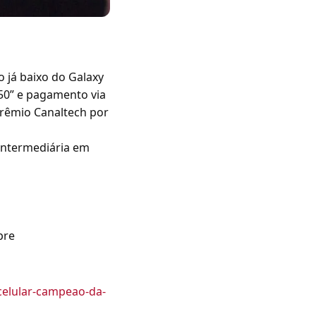
 já baixo do Galaxy
0” e pagamento via
Prêmio Canaltech por
intermediária em
pre
celular-campeao-da-