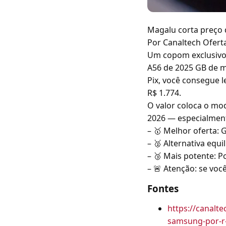
Magalu corta preço 
Por Canaltech Oferta
Um copom exclusivo 
A56 de 2025 GB de 
Pix, você consegue l
R$ 1.774.
O valor coloca o mo
2026 — especialment
– 🥇 Melhor oferta: 
– 🥈 Alternativa equ
– 🥉 Mais potente: P
– 🚨 Atenção: se voc
Fontes
https://canalt
samsung-por-r