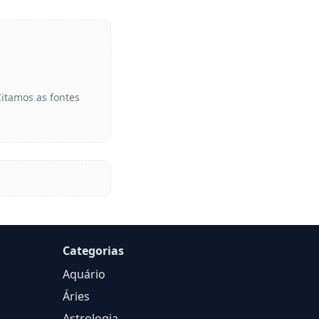
Citamos as fontes
Categorias
Aquário
Áries
Astrologia