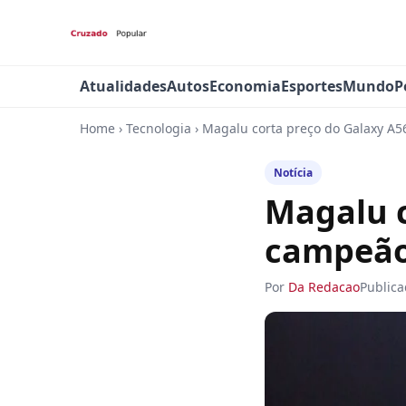
Atualidades
Autos
Economia
Esportes
Mundo
P
Home
›
Tecnologia
›
Magalu corta preço do Galaxy A5
Notícia
Magalu c
campeão
Por
Da Redacao
Public