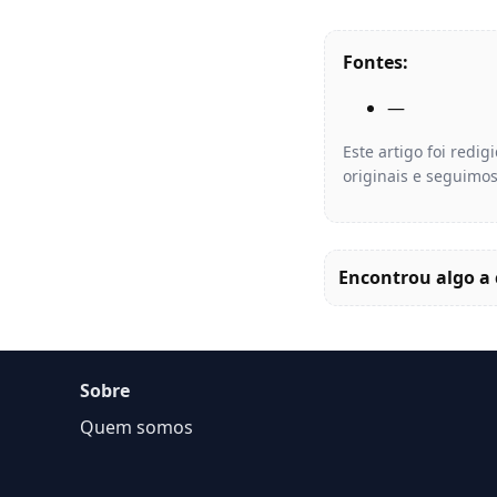
Fontes:
—
Este artigo foi redi
originais e seguimos
Encontrou algo a 
Sobre
Quem somos