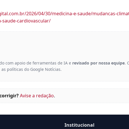
igital.com.br/2026/04/30/medicina-e-saude/mudancas-climat
-saude-cardiovascular/
gido com apoio de ferramentas de IA e
revisado por nossa equipe
. 
 as políticas do Google Notícias.
corrigir?
Avise a redação
.
Institucional