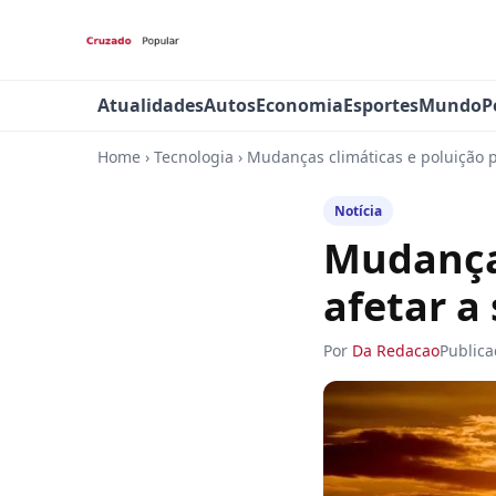
Atualidades
Autos
Economia
Esportes
Mundo
P
Home
›
Tecnologia
›
Mudanças climáticas e poluição 
Notícia
Mudança
afetar a
Por
Da Redacao
Public