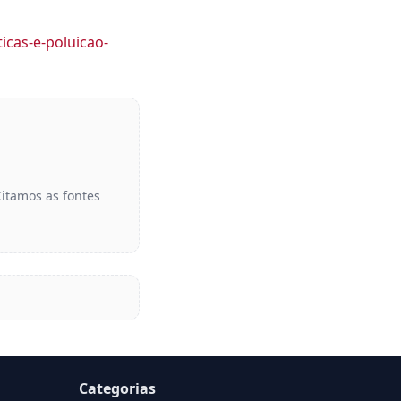
icas-e-poluicao-
Citamos as fontes
Categorias