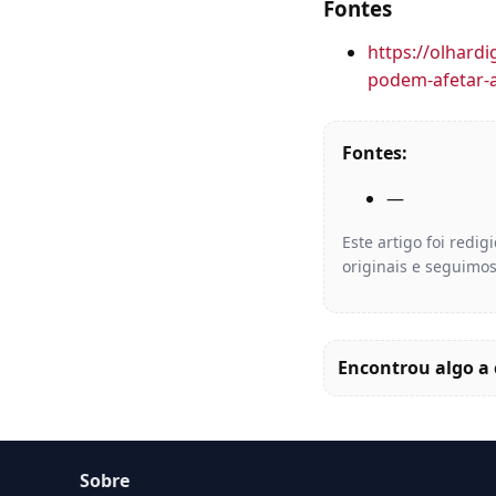
Fontes
https://olhard
podem-afetar-a
Fontes:
—
Este artigo foi redi
originais e seguimos
Encontrou algo a 
Sobre