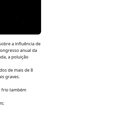
obre a influência de
congresso anual da
ada, a poluição
ados de mais de 8
is graves.
; frio também
es;