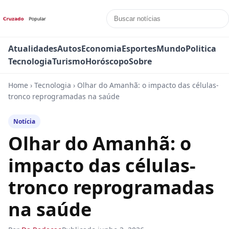
Atualidades
Autos
Economia
Esportes
Mundo
Politica
Tecnologia
Turismo
Horóscopo
Sobre
Home
›
Tecnologia
›
Olhar do Amanhã: o impacto das células-
tronco reprogramadas na saúde
Notícia
Olhar do Amanhã: o
impacto das células-
tronco reprogramadas
na saúde