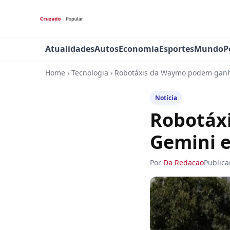
Atualidades
Autos
Economia
Esportes
Mundo
P
Home
›
Tecnologia
›
Robotáxis da Waymo podem ganh
Notícia
Robotáx
Gemini 
Por
Da Redacao
Public