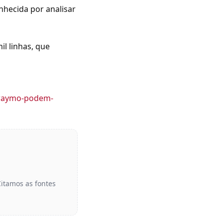
hecida por analisar
l linhas, que
a-waymo-podem-
Citamos as fontes