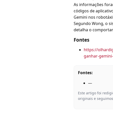
As informações fora
códigos de aplicativ
Gemini nos robotáx
Segundo Wong, o sis
detalha o comporta
Fontes
https://olhard
ganhar-gemini
Fontes:
—
Este artigo foi redi
originais e seguimos