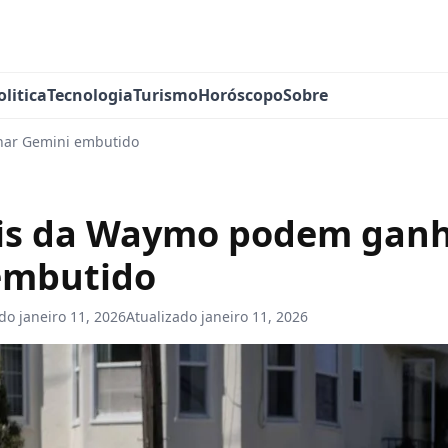
olitica
Tecnologia
Turismo
Horóscopo
Sobre
ar Gemini embutido
is da Waymo podem gan
embutido
ado
janeiro 11, 2026
Atualizado
janeiro 11, 2026