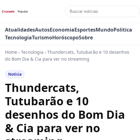
Atualidades
Autos
Economia
Esportes
Mundo
Politica
Tecnologia
Turismo
Horóscopo
Sobre
Home
›
Tecnologia
›
Thundercats, Tutubarão e 10 desenhos
do Bom Dia & Cia para ver no streaming
Notícia
Thundercats,
Tutubarão e 10
desenhos do Bom Dia
& Cia para ver no