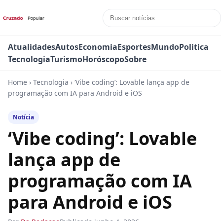
Atualidades
Autos
Economia
Esportes
Mundo
Politica
Tecnologia
Turismo
Horóscopo
Sobre
Home
›
Tecnologia
›
‘Vibe coding’: Lovable lança app de
programação com IA para Android e iOS
Notícia
‘Vibe coding’: Lovable
lança app de
programação com IA
para Android e iOS