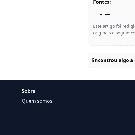
Fontes:
—
Este artigo foi redi
originais e seguimos
Encontrou algo a 
Sobre
Quem somos