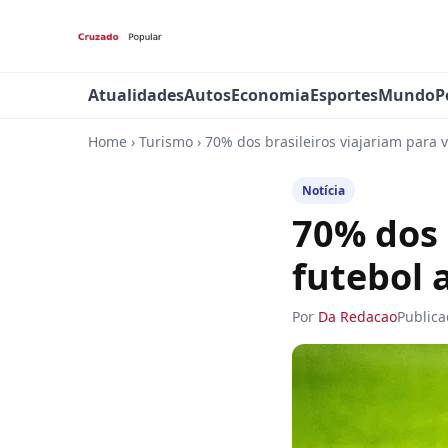
Atualidades
Autos
Economia
Esportes
Mundo
P
Home
›
Turismo
›
70% dos brasileiros viajariam para v
Notícia
70% dos 
futebol 
Por
Da Redacao
Public