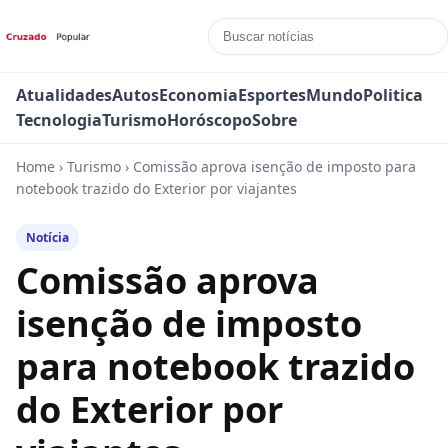
Atualidades
Autos
Economia
Esportes
Mundo
Politica
Tecnologia
Turismo
Horóscopo
Sobre
Home
›
Turismo
›
Comissão aprova isenção de imposto para
notebook trazido do Exterior por viajantes
Notícia
Comissão aprova
isenção de imposto
para notebook trazido
do Exterior por