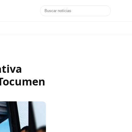
ativa
 Tocumen