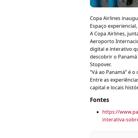
Copa Airlines inaug
Espaço experiencial,
A Copa Airlines, ju
Aeroporto Internaci
digital e interativo
descobrir o Panamá 
Stopover.
“Vá ao Panamá” é o c
Entre as experiênci
capital e locais histó
Fontes
https://www.pa
interativa-so