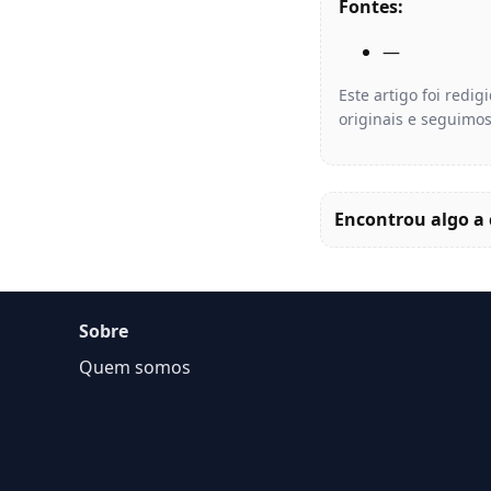
Fontes:
—
Este artigo foi redi
originais e seguimos
Encontrou algo a 
Sobre
Quem somos