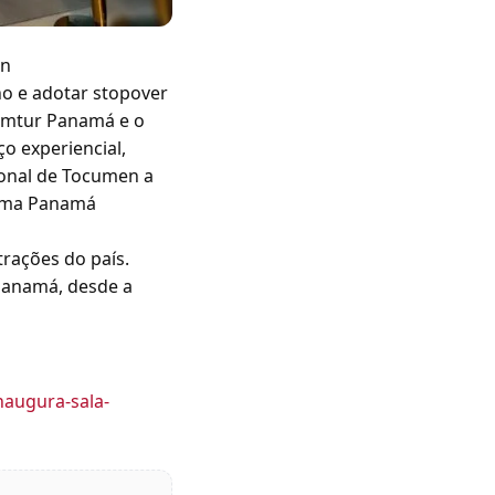
en
ino e adotar stopover
romtur Panamá e o
o experiencial,
ional de Tocumen a
rama Panamá
trações do país.
 Panamá, desde a
naugura-sala-