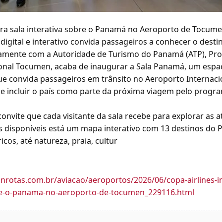
ura sala interativa sobre o Panamá no Aeroporto de Tocum
 digital e interativo convida passageiros a conhecer o dest
ntamente com a Autoridade de Turismo do Panamá (ATP), P
onal Tocumen, acaba de inaugurar a Sala Panamá, um espaç
 que convida passageiros em trânsito no Aeroporto Internac
e incluir o país como parte da próxima viagem pelo prog
onvite que cada visitante da sala recebe para explorar as a
as disponíveis está um mapa interativo com 13 destinos do
ricos, até natureza, praia, cultur
nrotas.com.br/aviacao/aeroportos/2026/06/copa-airlines-i
bre-o-panama-no-aeroporto-de-tocumen_229116.html