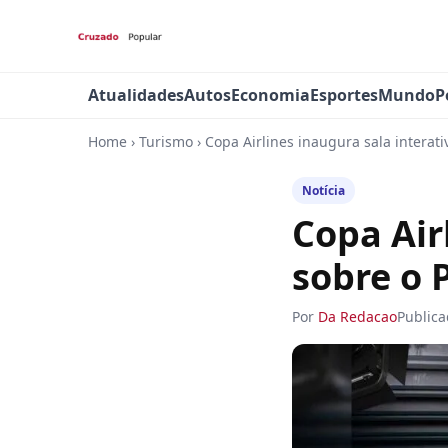
Atualidades
Autos
Economia
Esportes
Mundo
P
Home
›
Turismo
›
Copa Airlines inaugura sala intera
Notícia
Copa Air
sobre o
Por
Da Redacao
Public