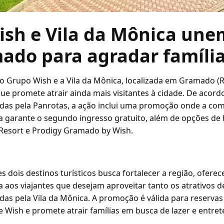
sh e Vila da Mônica une
ado para agradar famíli
 o Grupo Wish e a Vila da Mônica, localizada em Gramado (
que promete atrair ainda mais visitantes à cidade. De acor
das pela Panrotas, a ação inclui uma promoção onde a co
ca garante o segundo ingresso gratuito, além de opções d
Resort e Prodigy Gramado by Wish.
es dois destinos turísticos busca fortalecer a região, ofer
a aos viajantes que desejam aproveitar tanto os atrativos
idas pela Vila da Mônica. A promoção é válida para reservas
ede Wish e promete atrair famílias em busca de lazer e entre