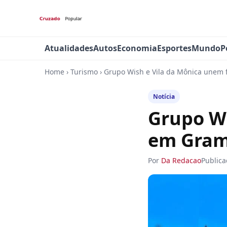
Atualidades
Autos
Economia
Esportes
Mundo
P
Home
›
Turismo
›
Grupo Wish e Vila da Mônica unem 
Notícia
Grupo Wi
em Gram
Por
Da Redacao
Public