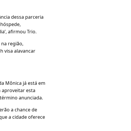
ância dessa parceria
o hóspede,
a’, afirmou Trio.
 na região,
h visa alavancar
 da Mônica já está em
a aproveitar esta
 término anunciada.
erão a chance de
que a cidade oferece