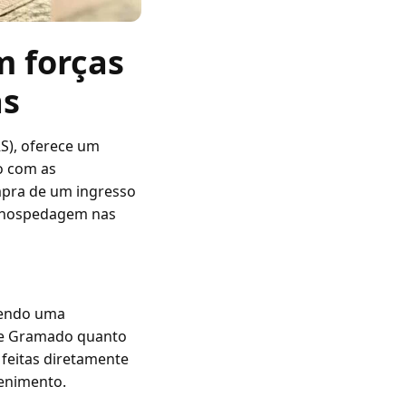
m forças
as
RS), oferece um
do com as
mpra de um ingresso
e hospedagem nas
ecendo uma
 de Gramado quanto
 feitas diretamente
tenimento.