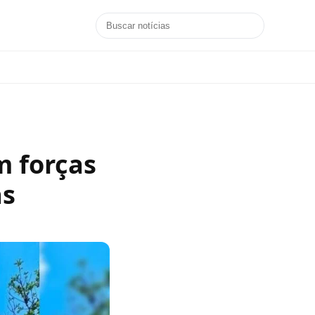
m forças
as