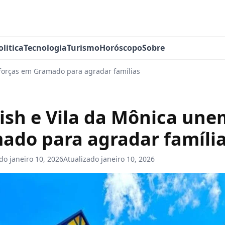
olitica
Tecnologia
Turismo
Horóscopo
Sobre
forças em Gramado para agradar famílias
sh e Vila da Mônica une
ado para agradar famíli
ado
janeiro 10, 2026
Atualizado
janeiro 10, 2026